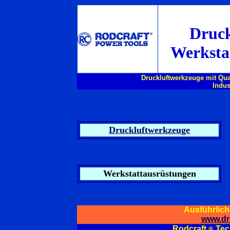
Druck
Werksta
Druckluftwerkzeuge mit Qual
Indus
Druckluftwerkzeuge
Werkstattausrüstungen
Ausführlich
www.dru
Rodcraft
Tech
®