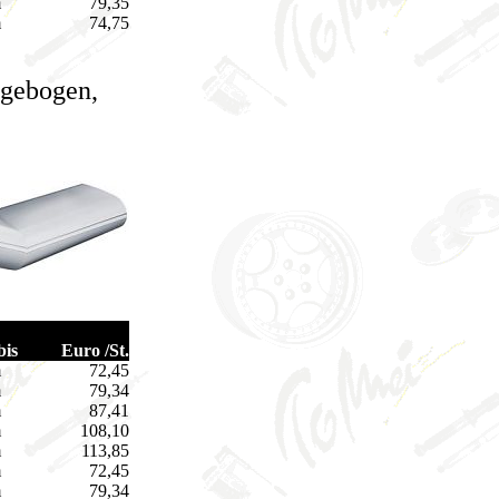
m
79,35
m
74,75
gebogen,
bis
Euro /St.
m
72,45
m
79,34
m
87,41
m
108,10
m
113,85
m
72,45
m
79,34