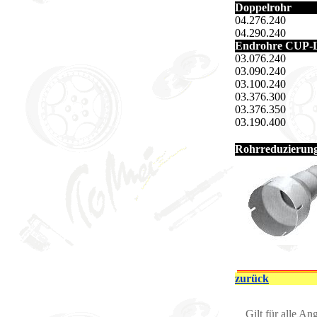
Doppelrohr
04.276.240
04.290.240
Endrohre CUP-L
03.076.240
03.090.240
03.100.240
03.376.300
03.376.350
03.190.400
Rohrreduzierung
zurück
Gilt für alle An