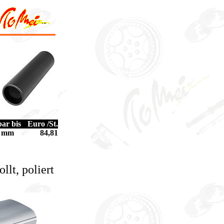
ar bis
Euro /St.
0 mm
84,81
lt, poliert