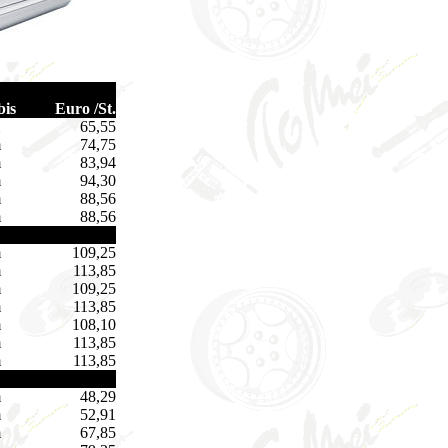
bis
Euro /St.
65,55
m
74,75
m
83,94
m
94,30
m
88,56
m
88,56
m
109,25
m
113,85
m
109,25
m
113,85
m
108,10
m
113,85
m
113,85
m
48,29
m
52,91
m
67,85