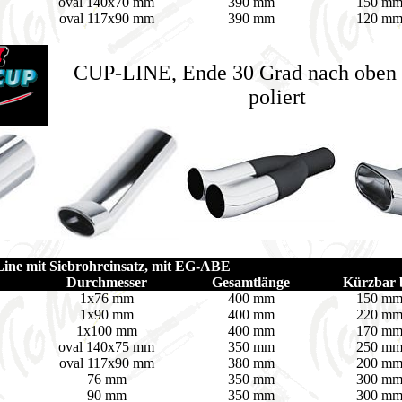
oval 140x70 mm
390 mm
150 m
oval 117x90 mm
390 mm
120 m
CUP-LINE, Ende 30 Grad nach oben 
poliert
ne mit Siebrohreinsatz, mit EG-ABE
Durchmesser
Gesamtlänge
Kürzbar 
1x76 mm
400 mm
150 m
1x90 mm
400 mm
220 m
1x100 mm
400 mm
170 m
oval 140x75 mm
350 mm
250 m
oval 117x90 mm
380 mm
200 m
76 mm
350 mm
300 m
90 mm
350 mm
300 m