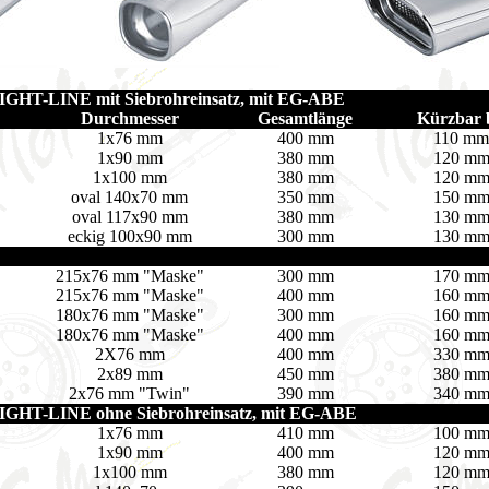
GHT-LINE mit Siebrohreinsatz, mit EG-ABE
Durchmesser
Gesamtlänge
Kürzbar 
1x76 mm
400 mm
110 mm
1x90 mm
380 mm
120 m
1x100 mm
380 mm
120 m
oval 140x70 mm
350 mm
150 m
oval 117x90 mm
380 mm
130 m
eckig 100x90 mm
300 mm
130 m
215x76 mm "Maske"
300 mm
170 m
215x76 mm "Maske"
400 mm
160 m
180x76 mm "Maske"
300 mm
160 m
180x76 mm "Maske"
400 mm
160 m
2X76 mm
400 mm
330 m
2x89 mm
450 mm
380 m
2x76 mm "Twin"
390 mm
340 m
GHT-LINE ohne Siebrohreinsatz, mit EG-ABE
1x76 mm
410 mm
100 m
1x90 mm
400 mm
120 m
1x100 mm
380 mm
120 m