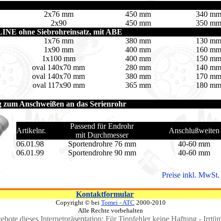
2x76 mm
450 mm
340 m
2x90
450 mm
350 m
INE ohne Siebrohreinsatz, mit ABE
1x76 mm
380 mm
130 m
1x90 mm
400 mm
160 m
1x100 mm
400 mm
150 m
oval 140x70 mm
280 mm
140 m
oval 140x70 mm
380 mm
170 m
oval 117x90 mm
365 mm
180 m
 zum Anschweißen an das Serienrohr
Passend für Endrohr
Artikelnr.
Anschlußweiten
mit Durchmesser
06.01.98
Sportendrohre 76 mm
40-60 mm
06.01.99
Sportendrohre 90 mm
40-60 mm
Preise inkl. MwSt.
Kontaktformular
Copyright © bei
Tomei - ATC
2000-2010
Alle Rechte vorbehalten
gebote dieses Internetpräsentation: Für Tippfehler keine Haftung - Irrtü