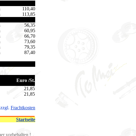
m
110,40
m
113,85
m
56,35
m
60,95
m
66,70
m
73,60
m
79,35
m
87,40
Euro /St.
21,85
21,85
 zzgl.
Frachtkosten
Startseite
mer vorbehalten !