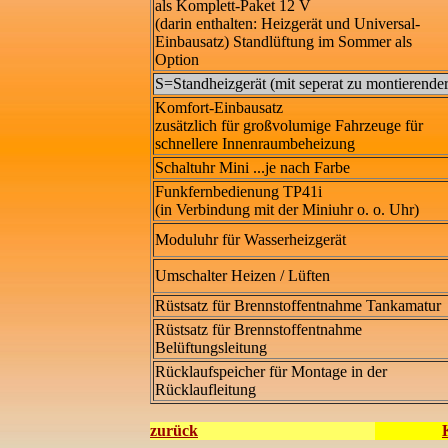
als Komplett-Paket 12 V
(darin enthalten: Heizgerät und Universal-
Einbausatz) Standlüftung im Sommer als
Option
S=Standheizgerät (mit seperat zu montierend
Komfort-Einbausatz
zusätzlich für großvolumige Fahrzeuge für
schnellere Innenraumbeheizung
Schaltuhr Mini ...je nach Farbe
Funkfernbedienung TP41i
(in Verbindung mit der Miniuhr o. o. Uhr)
Moduluhr für Wasserheizgerät
Umschalter Heizen / Lüften
Rüstsatz für Brennstoffentnahme Tankamatur
Rüstsatz für Brennstoffentnahme
Belüftungsleitung
Rücklaufspeicher für Montage in der
Rücklaufleitung
zurück