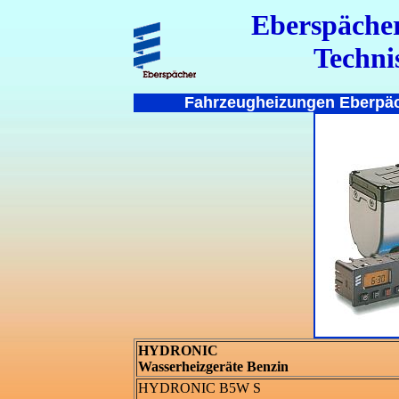
Eberspäche
Techni
Fahrzeugheizungen Eberpäc
HYDRONIC
Wasserheizgeräte Benzin
HYDRONIC B5W S