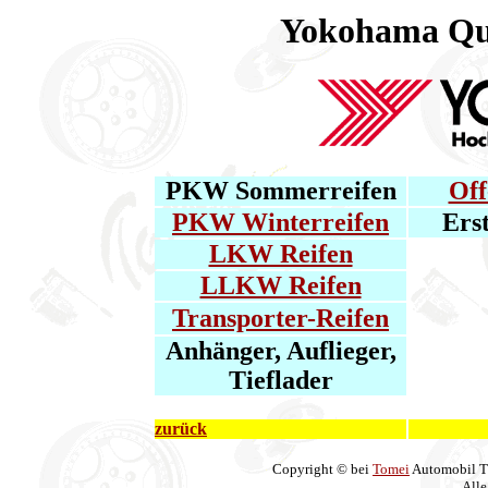
Yokohama Qua
.
PKW Sommerreifen
Off
PKW Winterreifen
Ers
LKW Reifen
LLKW Reifen
Transporter-Reifen
Anhänger, Auflieger,
Tieflader
zurück
Copyright © bei
Tomei
Automobil T
Alle