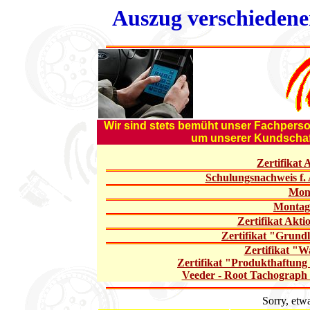
Auszug verschiedener
Wir sind stets bemüht unser Fachperson
um unserer Kundschaft
Zertifikat
Schulungsnachweis f. 
Mont
Montage
Zertifikat Akt
Zertifikat "Grund
Zertifikat "W
Zertifikat "Produkthaftung 
Veeder - Root Tachograph (
Sorry, etw