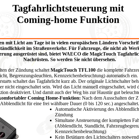
Tagfahrlichtsteuerung mit
Coming-home Funktion
n mit Licht am Tage ist in vielen europäischen Ländern Vorschrif
ständlichkeit im Straßenverkehr. Für Fahrzeuge, die nicht ab Werk
uerung ausgerüstet sind, bietet WAECO die MagicTouch Tagfahrli
Nachrüsten. So werden Sie nicht übersehen.
ten der Zündung schaltet
MagicTouch TFL100
die komplette Fahrz
icht, Begrenzungsleuchten, Kennzeichenbeleuchtung) automatisch ein
starts schaltet das Tagfahrlicht kurz ab. Der originale Lichtschalter beh
r nicht eingeschaltet sein. Wird das Licht manuell eingeschaltet, wird 
ktion deaktiviert. Und damit auch der Weg bis zur Haustür gut beleuchte
komfortabler Coming Home-Funktion:
Nach dem Ausschalten der Zü
Abblendlicht für eine frei wählbare Dauer (0 bis 120 sec.) angeschaltet
Automatische Aktivierung des Abblendlich
Zündung
Simultane Ansteuerung der kompletten Fa
(Abblendlicht, Standlicht, Fahrzeugbegren
Kennzeichenbeleuchtung)
Kein Betätigen des Lichtschalters notwend