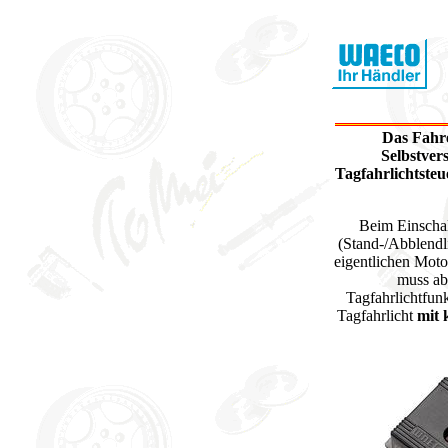
Das Fahre
Selbstver
Tagfahrlichtste
Beim Einschal
(Stand-/Abblendl
eigentlichen Motor
muss abe
Tagfahrlichtfun
Tagfahrlicht
mit 