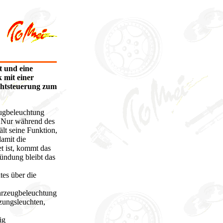
t und eine
 mit einer
chtsteuerung zum
eugbeleuchtung
. Nur während des
ält seine Funktion,
damit die
t ist, kommt das
ndung bleibt das
.
tes über die
hrzeugbeleuchtung
zungsleuchten,
ig