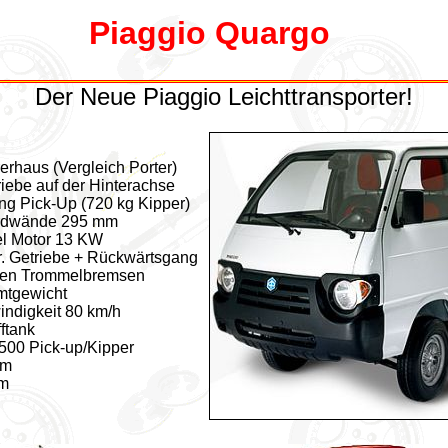
Piaggio Quargo
Der Neue Piaggio Leichttransporter!
erhaus (Vergleich Porter)
riebe auf der Hinterachse
ng Pick-Up (720 kg Kipper)
ordwände 295 mm
el Motor 13 KW
r. Getriebe + Rückwärtsgang
nten Trommelbremsen
mtgewicht
indigkeit 80 km/h
fftank
500 Pick-up/Kipper
mm
mm