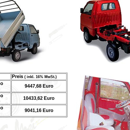
Preis
( inkl. 16% MwSt.)
go
9447,68 Euro
go
10433,62 Euro
go
9041,16 Euro