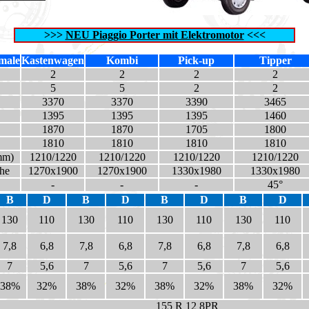
>>>
NEU Piaggio Porter mit Elektromotor
<<<
male
Kastenwagen
Kombi
Pick-up
Tipper
2
2
2
2
5
5
2
2
3370
3370
3390
3465
1395
1395
1395
1460
1870
1870
1705
1800
1810
1810
1810
1810
mm)
1210/1220
1210/1220
1210/1220
1210/1220
he
1270x1900
1270x1900
1330x1980
1330x1980
-
-
-
45°
B
D
B
D
B
D
B
D
130
110
130
110
130
110
130
110
7,8
6,8
7,8
6,8
7,8
6,8
7,8
6,8
7
5,6
7
5,6
7
5,6
7
5,6
38%
32%
38%
32%
38%
32%
38%
32%
155 R 12 8PR