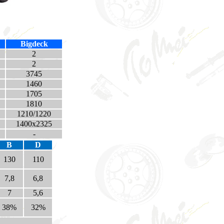
Bigdeck
2
2
3745
1460
1705
1810
1210/1220
1400x2325
-
B
D
130
110
7,8
6,8
7
5,6
38%
32%