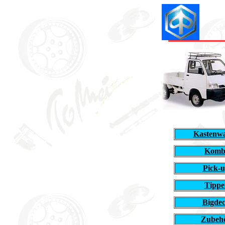
Kastenw
Komb
Pick-
Tippe
Bigde
Zubeh