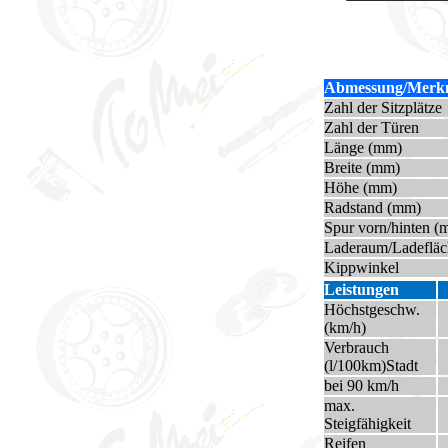
Abmessung/Merk
Zahl der Sitzplätze
Zahl der Türen
Länge (mm)
Breite (mm)
Höhe (mm)
Radstand (mm)
Spur vorn/hinten (
Laderaum/Ladefläc
Kippwinkel
Leistungen
Höchstgeschw.
(km/h)
Verbrauch
(l/100km)Stadt
bei 90 km/h
max.
Steigfähigkeit
Reifen