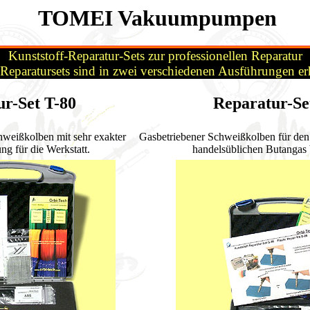
TOMEI Vakuumpumpen
Kunststoff-Reparatur-Sets zur professionellen Reparatur
Reparatursets sind in zwei verschiedenen Ausführungen erh
r-Set T-80
Reparatur-Se
chweißkolben mit sehr exakter
Gasbetriebener Schweißkolben für den
ng für die Werkstatt.
handelsüblichen Butangas 