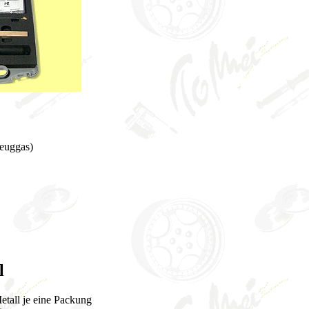
zeuggas)
l
tall je eine Packung