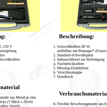
g:
Beschreibung:
W, 230 V
Schweißkolben 80 W,
turregelung
auffüllbar mit Butangas* (Feuer
tze
Standard-Schweißspitze
chweißkolben
Imbusschlüssel zur Befestigung
Nachdrückkolben
Messing-Drahtbürste
Verschlusskappe
Handbuch
terial
Verbrauchsmateria
atte aus Metall je eine
cks (5 Stück a 20cm)
Flexible Bewehrungsmatte aus Me
adien Styrol)