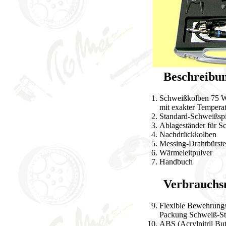
Beschreibun
Schweißkolben 75 
mit exakter Tempera
Standard-Schweißspi
Ablageständer für S
Nachdrückkolben
Messing-Drahtbürste
Wärmeleitpulver
Handbuch
Verbrauchsma
Flexible Bewehrungsm
Packung Schweiß-Sti
ABS (Acrylnitril But