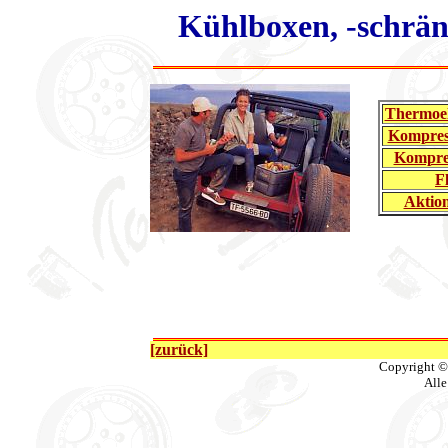
Kühlboxen, -schrän
Thermoel
Kompres
Kompre
F
Aktio
[zurück]
Copyright ©
Alle