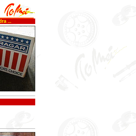
a ...