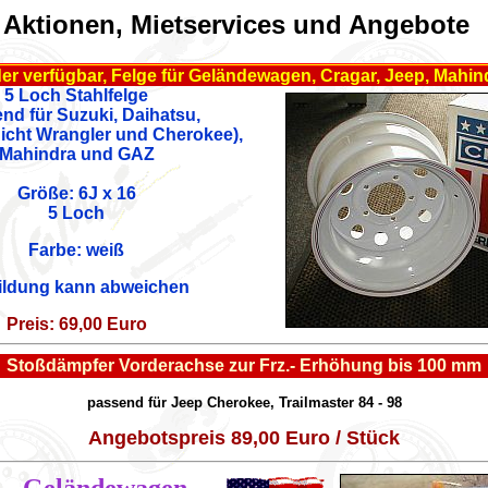
 Aktionen, Mietservices und Angebote
er verfügbar, Felge für Geländewagen, Cragar, Jeep, Mahindr
5 Loch Stahlfelge
nd für Suzuki, Daihatsu,
nicht Wrangler und Cherokee),
Mahindra und GAZ
Größe: 6J x 16
5 Loch
Farbe: weiß
ildung kann abweichen
Preis: 69,00 Euro
Stoßdämpfer Vorderachse zur Frz.- Erhöhung bis 100 mm
passend für Jeep Cherokee, Trailmaster 84 - 98
Angebotspreis 89,00 Euro / Stück