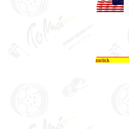
.
zurück