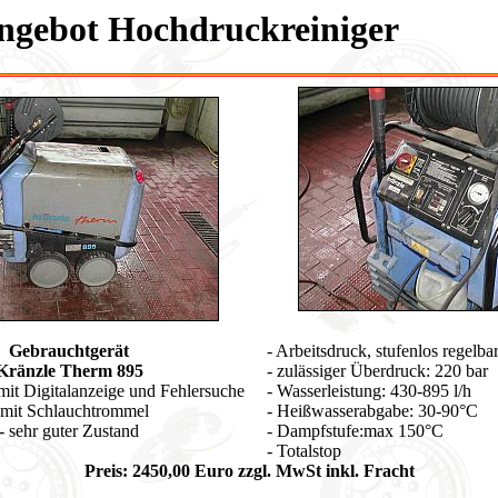
ngebot Hochdruckreiniger
Gebrauchtgerät
- Arbeitsdruck, stufenlos regelba
Kränzle Therm 895
- zulässiger Überdruck: 220 bar
mit Digitalanzeige und Fehlersuche
- Wasserleistung: 430-895 l/h
 mit Schlauchtrommel
- Heißwasserabgabe: 30-90°C
- sehr guter Zustand
- Dampfstufe:max 150°C
- Totalstop
Preis: 2450,00 Euro zzgl. MwSt inkl. Fracht