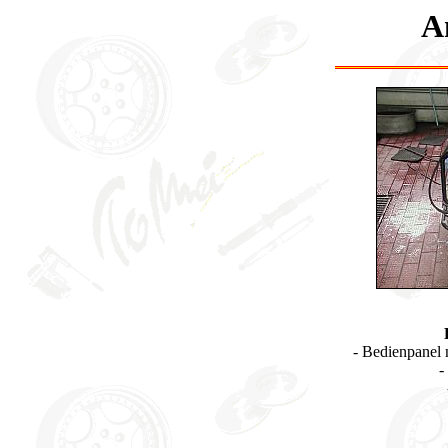
A
- Bedienpanel 
-