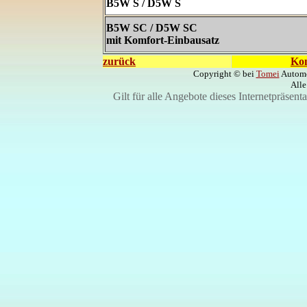
B5W S / D5W S
B5W SC / D5W SC
mit Komfort-Einbausatz
zurück
Kon
Copyright © bei
Tomei
Automo
Alle
Gilt für alle Angebote dieses Internetpräsent