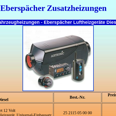
Eberspächer Zusatzheizungen
ahrzeugheizungen - Eberspächer Luftheizgeräte Dies
Prei
Best.-Nr.
iesel
et 12 Volt
25 2115 05 00 00
 Heizgerät, Universal-Einbausatz