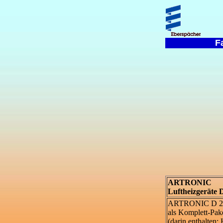
F
ARTRONIC
Luftheizgeräte D
ARTRONIC D 2
als Komplett-Pak
(darin enthalten: