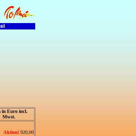
el
s in Euro incl.
Mwst.
Aktion!
920,00