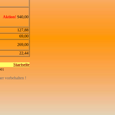
Aktion!
940,00
127,88
69,00
269,00
22,44
Startseite
001
mer vorbehalten !