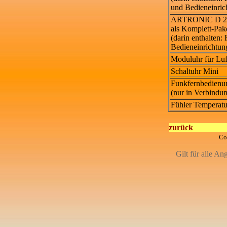
und Bedieneinric
ARTRONIC D 2
als Komplett-Pak
(darin enthalten:
Bedieneinrichtun
Moduluhr für Luf
Schaltuhr Mini
Funkfernbedienu
(nur in Verbindu
Fühler Temperat
zurück
Co
Gilt für alle An