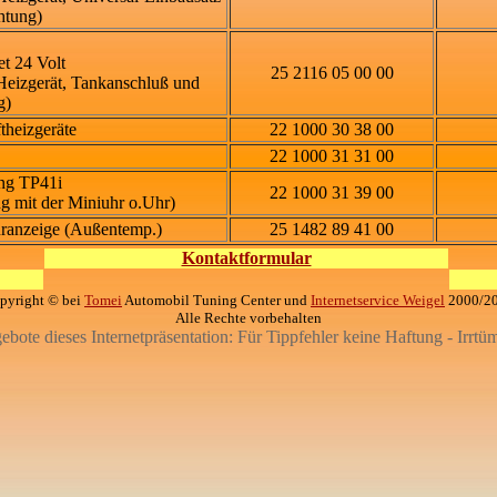
htung)
et 24 Volt
25 2116 05 00 00
 Heizgerät, Tankanschluß und
g)
theizgeräte
22 1000 30 38 00
22 1000 31 31 00
ng TP41i
22 1000 31 39 00
ng mit der Miniuhr o.Uhr)
uranzeige (Außentemp.)
25 1482 89 41 00
Kontaktformular
pyright © bei
Tomei
Automobil Tuning Center und
Internetservice Weigel
2000/2
Alle Rechte vorbehalten
gebote dieses Internetpräsentation: Für Tippfehler keine Haftung - Irrtü