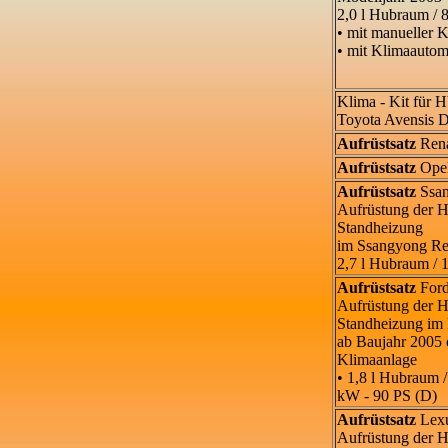
2,0 l Hubraum / 
• mit manueller 
• mit Klimaautom
Klima - Kit für
Toyota Avensis 
Aufrüstsatz
Rena
Aufrüstsatz
Opel
Aufrüstsatz
Ssan
Aufrüstung der
Standheizung
im Ssangyong Re
2,7 l Hubraum /
Aufrüstsatz
Ford
Aufrüstung der
Standheizung im
ab Baujahr 2005 
Klimaanlage
• 1,8 l Hubraum 
kW - 90 PS (D)
Aufrüstsatz
Lexu
Aufrüstung de