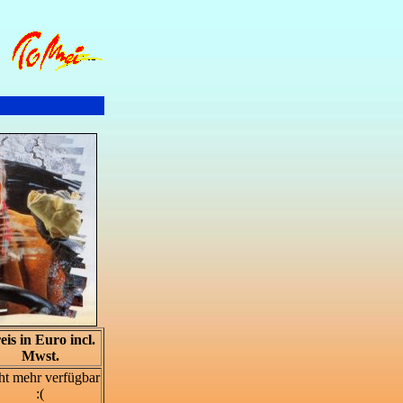
eis in Euro incl.
Mwst.
ht mehr verfügbar
:(