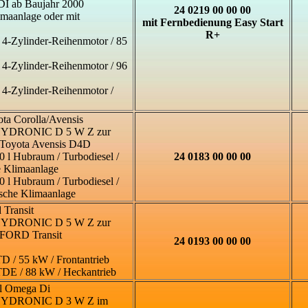
DI ab Baujahr 2000
24 0219 00 00 00
imaanlage oder mit
mit Fernbedienung Easy Start
R+
/ 4-Zylinder-Reihenmotor / 85
/ 4-Zylinder-Reihenmotor / 96
/ 4-Zylinder-Reihenmotor /
ta Corolla/Avensis
 HYDRONIC D 5 W Z zur
 Toyota Avensis D4D
0 l Hubraum / Turbodiesel /
24 0183 00 00 00
e Klimaanlage
0 l Hubraum / Turbodiesel /
sche Klimaanlage
 Transit
 HYDRONIC D 5 W Z zur
 FORD Transit
24 0193 00 00 00
TD / 55 kW / Frontantrieb
TDE / 88 kW / Heckantrieb
l Omega Di
 HYDRONIC D 3 W Z im