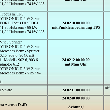
/ 1,8 l Hubraum / 74 kW / 85
 Focus m. TP5
 HYDRONIC D 5 W Z zur
 FORD Focus Di / TDCi
24 0210 00 00 00
/ 1,8 l Hubraum / 66 kW
mit Funkfernbedienung TP5
/ 1,8 l Hubraum / 74 kW / 85
ito / Sprinter
 HYDRONIC D 5 W Z zur
Mercedes Benz - Sprinter
02.6, 903.6, 904.6 mit
1 Modell - 902.6, 903.6,
24 0212 00 00 00
eugmotor 612
mit Mini Uhr
 HYDRONIC D 5 W Z zur
Mercedes Benz - Vito / V-
11
nic
 Vivaro
24 0231 00 00 00
24 0240 00 00 00
ta Avensis D-4D
Achtung!