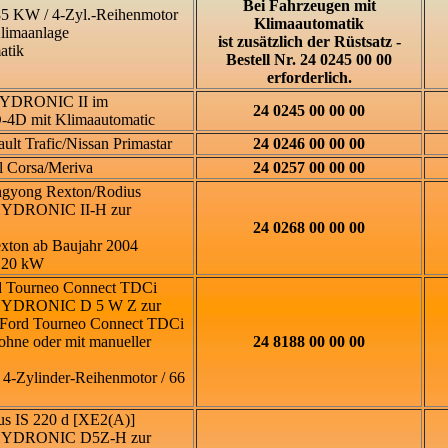
Bei Fahrzeugen mit
85 KW / 4-Zyl.-Reihenmotor
Klimaautomatik
Klimaanlage
ist zusätzlich der Rüstsatz -
atik
Bestell Nr. 24 0245 00 00
erforderlich.
 HYDRONIC II im
24 0245 00 00 00
D-4D mit Klimaautomatic
ult Trafic/Nissan Primastar
24 0246 00 00 00
 Corsa/Meriva
24 0257 00 00 00
gyong Rexton/Rodius
 HYDRONIC II-H zur
24 0268 00 00 00
xton ab Baujahr 2004
 120 kW
 Tourneo Connect TDCi
 HYDRONIC D 5 W Z zur
 Ford Tourneo Connect TDCi
ohne oder mit manueller
24 8188 00 00 00
/ 4-Zylinder-Reihenmotor / 66
s IS 220 d [XE2(A)]
r HYDRONIC D5Z-H zur