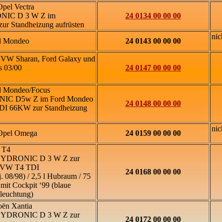
Opel Vectra
NIC D 3 W Z im
24 0134 00 00 00
ur Standheizung aufrüsten
nic
d Mondeo
24 0143 00 00 00
r VW Sharan, Ford Galaxy und
s 03/00
24 0147 00 00 00
 Mondeo/Focus
NIC D5w Z im Ford Mondeo
24 0148 00 00 00
 DI 66KW zur Standheizung
nic
Opel Omega
24 0159 00 00 00
T4
 HYDRONIC D 3 W Z zur
m VW T4 TDI
24 0168 00 00 00
. 08/98) / 2,5 l Hubraum / 75
it Cockpit ‘99 (blaue
leuchtung)
oën Xantia
 HYDRONIC D 3 W Z zur
24 0172 00 00 00