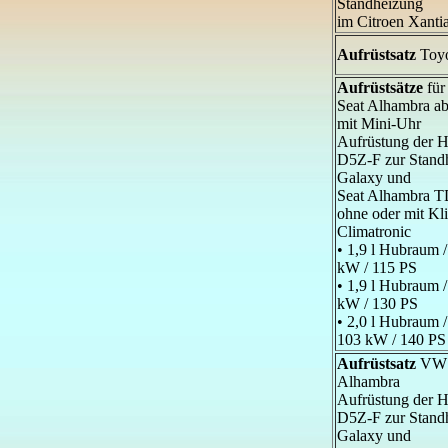
Standheizung
im Citroen Xant
Aufrüstsatz
Toyo
Aufrüstsätze
für
Seat Alhambra a
mit Mini-Uhr
Aufrüstung de
D5Z-F zur Stand
Galaxy und
Seat Alhambra T
ohne oder mit Kl
Climatronic
• 1,9 l Hubraum 
kW / 115 PS
• 1,9 l Hubraum 
kW / 130 PS
• 2,0 l Hubraum 
103 kW / 140 PS
Aufrüstsatz
VW 
Alhambra
Aufrüstung de
D5Z-F zur Stand
Galaxy und