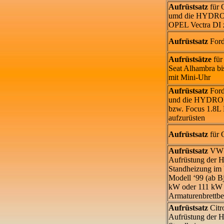
Aufrüstsatz
für 
umd die HYDRO
OPEL Vectra DI z
Aufrüstsatz
For
Aufrüstsätze
fü
Seat Alhambra bi
mit Mini-Uhr
Aufrüstsatz
Ford
und die HYDRO
bzw. Focus 1.8L
aufzurüsten
Aufrüstsatz
für 
Aufrüstsatz
VW 
Aufrüstung der
Standheizung i
Modell ‘99 (ab Bj
kW oder 111 kW m
Armaturenbrettbe
Aufrüstsatz
Citr
Aufrüstung der