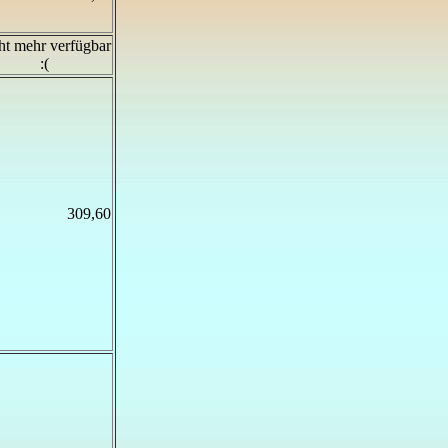
ht mehr verfügbar
:(
309,60