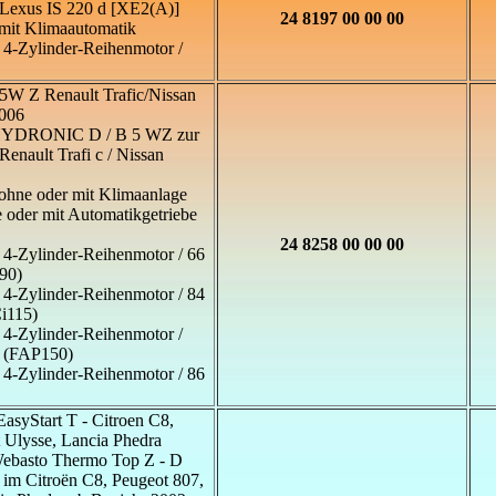
 Lexus IS 220 d [XE2(A)]
24 8197 00 00 00
mit Klimaautomatik
/ 4-Zylinder-Reihenmotor /
W Z Renault Trafic/Nissan
2006
 HYDRONIC D / B 5 WZ zur
enault Trafi c / Nissan
ohne oder mit Klimaanlage
e oder mit Automatikgetriebe
24 8258 00 00 00
/ 4-Zylinder-Reihenmotor / 66
90)
/ 4-Zylinder-Reihenmotor / 84
i115)
/ 4-Zylinder-Reihenmotor /
 (FAP150)
/ 4-Zylinder-Reihenmotor / 86
EasyStart T - Citroen C8,
t Ulysse, Lancia Phedra
Webasto Thermo Top Z - D
 im Citroën C8, Peugeot 807,