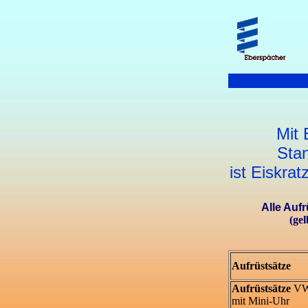
Mit 
Sta
ist Eiskra
Alle Aufr
(ge
Aufrüstsätze
Aufrüstsätze
VW
mit Mini-Uhr