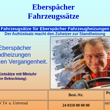
Eberspächer
Fahrzeugssätze
Fahrzeugsätze für Eberspächer
Fahrzeugheizungen
Der Aufrüstsatz macht den Zuheizer zur Standheizung
Eberspächer
ndheizungen
tzen Vergangenheit.
üstsätze mit Miniuhr
lbe Beleuchtung)
Pr
Best.-Nr.
 T4 u. Universal
nic
24 0110 00 00 00