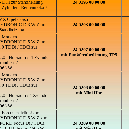
DTI zur Standheizung
24 0195 00 00 00
-Zylinder - Reihenmotor /
 Z Opel Corsa
 HYDRONIC D 3 W Z im
24 0203 00 00 00
Standheizung
d Mondeo
 HYDRONIC D 5 W Z im
0 TDDi / TDCi zur
24 0207 00 00 00
mit Funkfernbedienung TP5
2,0 l Hubraum / 4-Zylinder-
rbodiesel/
 96 kW
d Mondeo
 HYDRONIC D 5 W Z im
0 TDDi / TDCi zur
24 0208 00 00 00
mit Mini Uhr
2,0 l Hubraum / 4-Zylinder-
rbodiesel/
 96 kW
 Forcus m. Mini-Uhr
 HYDRONIC D 5 W Z zur
 FORD Focus Di / TDCi
24 0209 00 00 00
/ 1,8 l Hubraum / 66 kW
mit Mini Uhr