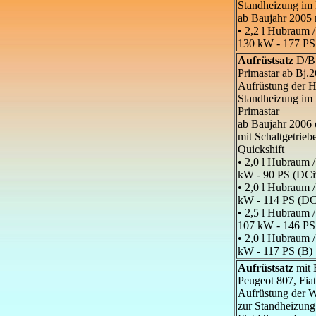
Standheizung im
ab Baujahr 2005 
• 2,2 l Hubraum 
130 kW - 177 PS
Aufrüstsatz
D/B5
Primastar ab Bj.
Aufrüstung der
Standheizung im R
Primastar
ab Baujahr 2006 
mit Schaltgetrieb
Quickshift
• 2,0 l Hubraum 
kW - 90 PS (DCi
• 2,0 l Hubraum 
kW - 114 PS (DC
• 2,5 l Hubraum 
107 kW - 146 PS
• 2,0 l Hubraum 
kW - 117 PS (B)
Aufrüstsatz
mit 
Peugeot 807, Fia
Aufrüstung der 
zur Standheizung