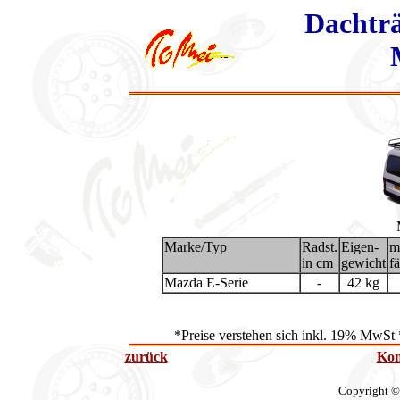
Dachträ
Marke/Typ
Radst.
Eigen-
m
in cm
gewicht
fä
Mazda E-Serie
-
42 kg
*Preise verstehen sich inkl. 19% MwSt 
zurück
Kon
Copyright ©