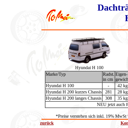
Dachträ
Hyundai H 100
Marke/Typ
Radst.
Eigen-
in cm
gewich
Hyundai H 100
-
42 kg
Hyundai H 200 kurzes Chassis
281
28 kg
Hyundai H 200 langes Chassis
308
35 kg
NEU jetzt auch f
*Preise verstehen sich inkl. 19% MwSt 
zurück
Kon