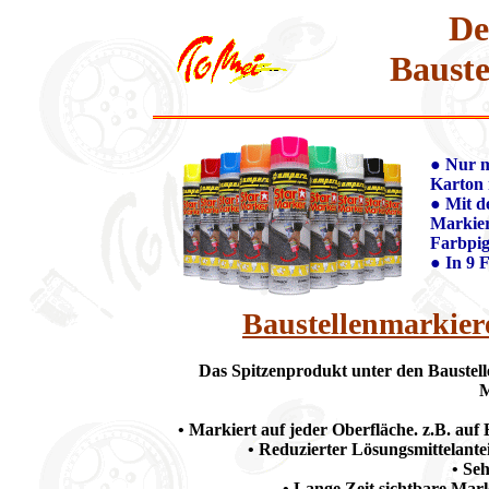
De
Bauste
● Nur m
Karton 
● Mit d
Markier
Farbpig
● In 9 F
Baustellenmarkier
Das Spitzenprodukt unter den Baustell
M
• Markiert auf jeder Oberfläche. z.B. auf
• Reduzierter Lösungsmittelante
• Se
• Lange Zeit sichtbare Mar