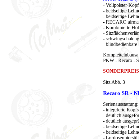
- Vollpolster-Kop
- beidseitige Lehn
- beidseitige Lehn
- RECARO airma
- Kombinierte Hö
- Sitzflächenverl
- schwingschaleng
- blindbedienbare
Kompletteinbausa
PKW - Recaro - S
SONDERPREIS
Sitz Abb. 3
Recaro SR - 
Serienausstattung:
- integrierte Kopfs
- deutlich ausgefo
- deutlich ausgepr
- beidseitige Lehn
- beidseitige Lehn
- Lordoseunterstü