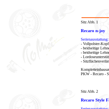
Sitz Abb. 1
Recaro n-joy
Serienausstattung:
- Vollpolster-Kop
- beidseitige Lehn
- beidseitige Lehn
- Lordoseunterstüt
- Sitzflächenverl
Kompletteinbausa
PKW - Recaro - S
Sitz Abb. 2
Recaro Style F
Serienausstattung: