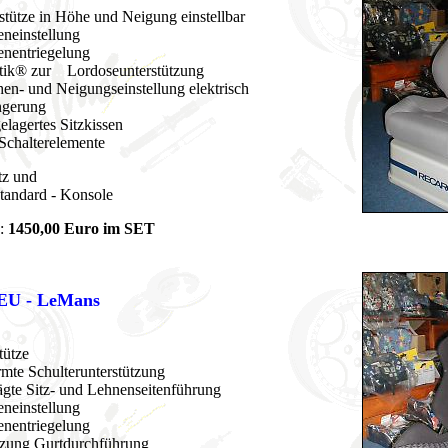
fstütze in Höhe und Neigung einstellbar
eneinstellung
enentriegelung
tik® zur
...
Lordoseunterstützung
hen- und
.
Neigungseinstellung elektrisch
ängerung
elagertes Sitzkissen
 Schalterelemente
tz und
tandard - Konsole
:
1450,00 Euro im SET
NEU - LeMans
tütze
rmte Schulterunterstützung
ägte Sitz- und
.
Lehnenseitenführung
eneinstellung
enentriegelung
tzung Gurtdurchführung