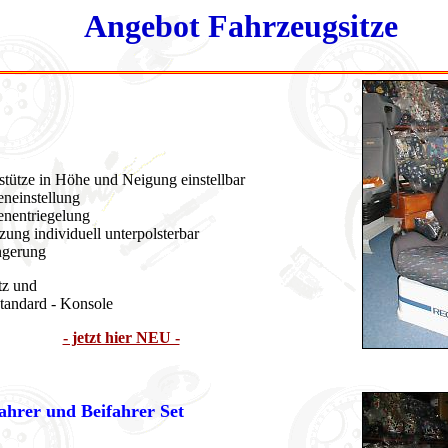
Angebot Fahrzeugsitze
fstütze in Höhe und
.
Neigung einstellbar
eneinstellung
enentriegelung
zung individuell
.
unterpolsterbar
ängerung
tz und
tandard - Konsole
- jetzt hier NEU -
ahrer und Beifahrer Set